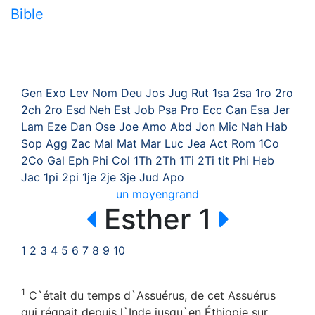
Bible
Gen
Exo
Lev
Nom
Deu
Jos
Jug
Rut
1sa
2sa
1ro
2ro
2ch
2ro
Esd
Neh
Est
Job
Psa
Pro
Ecc
Can
Esa
Jer
Lam
Eze
Dan
Ose
Joe
Amo
Abd
Jon
Mic
Nah
Hab
Sop
Agg
Zac
Mal
Mat
Mar
Luc
Jea
Act
Rom
1Co
2Co
Gal
Eph
Phi
Col
1Th
2Th
1Ti
2Ti
tit
Phi
Heb
Jac
1pi
2pi
1je
2je
3je
Jud
Apo
un
moyen
grand
Esther 1
1
2
3
4
5
6
7
8
9
10
1
C`était du temps d`Assuérus, de cet Assuérus
qui régnait depuis l`Inde jusqu`en Éthiopie sur