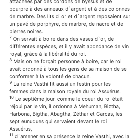
attachées par des cordons de byssus et de
pourpre à des anneaux d`argent et à des colonnes
de marbre. Des lits d`or et d`argent reposaient sur
un pavé de porphyre, de marbre, de nacre et de
pierres noires.
7
On servait à boire dans des vases d`or, de
différentes espèces, et il y avait abondance de vin
royal, grâce à la libéralité du roi.
8
Mais on ne forçait personne à boire, car le roi
avait ordonné à tous les gens de sa maison de se
conformer à la volonté de chacun.
9
La reine Vasthi fit aussi un festin pour les
femmes dans la maison royale du roi Assuérus.
10
Le septième jour, comme le coeur du roi était
réjoui par le vin, il ordonna à Mehuman, Biztha,
Harbona, Bigtha, Abagtha, Zéthar et Carcas, les
sept eunuques qui servaient devant le roi
Assuérus,
11
d`amener en sa présence la reine Vasthi, avec la