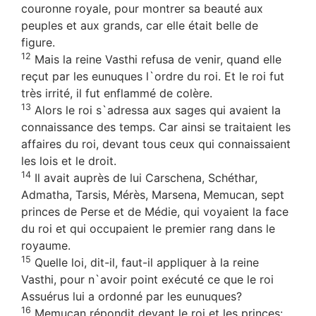
couronne royale, pour montrer sa beauté aux
peuples et aux grands, car elle était belle de
figure.
12
Mais la reine Vasthi refusa de venir, quand elle
reçut par les eunuques l`ordre du roi. Et le roi fut
très irrité, il fut enflammé de colère.
13
Alors le roi s`adressa aux sages qui avaient la
connaissance des temps. Car ainsi se traitaient les
affaires du roi, devant tous ceux qui connaissaient
les lois et le droit.
14
Il avait auprès de lui Carschena, Schéthar,
Admatha, Tarsis, Mérès, Marsena, Memucan, sept
princes de Perse et de Médie, qui voyaient la face
du roi et qui occupaient le premier rang dans le
royaume.
15
Quelle loi, dit-il, faut-il appliquer à la reine
Vasthi, pour n`avoir point exécuté ce que le roi
Assuérus lui a ordonné par les eunuques?
16
Memucan répondit devant le roi et les princes: