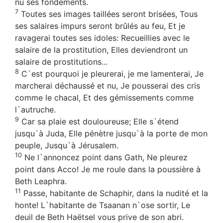
nu ses fondements.
7
Toutes ses images taillées seront brisées, Tous
ses salaires impurs seront brûlés au feu, Et je
ravagerai toutes ses idoles: Recueillies avec le
salaire de la prostitution, Elles deviendront un
salaire de prostitutions...
8
C`est pourquoi je pleurerai, je me lamenterai, Je
marcherai déchaussé et nu, Je pousserai des cris
comme le chacal, Et des gémissements comme
l`autruche.
9
Car sa plaie est douloureuse; Elle s`étend
jusqu`à Juda, Elle pénètre jusqu`à la porte de mon
peuple, Jusqu`à Jérusalem.
10
Ne l`annoncez point dans Gath, Ne pleurez
point dans Acco! Je me roule dans la poussière à
Beth Leaphra.
11
Passe, habitante de Schaphir, dans la nudité et la
honte! L`habitante de Tsaanan n`ose sortir, Le
deuil de Beth Haëtsel vous prive de son abri.