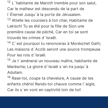
12
L`habitante de Maroth tremble pour son salut,
Car le malheur est descendu de la part de
l`Éternel Jusqu`à la porte de Jérusalem.
13
Attelle les coursiers à ton char, Habitante de
Lakisch! Tu as été pour la fille de Sion une
première cause de péché, Car en toi se sont
trouvés les crimes d`Israël.
14
C`est pourquoi tu renonceras à Moréschet Gath;
Les maisons d`Aczib seront une source trompeuse
Pour les rois d`Israël.
15
Je t`amènerai un nouveau maître, habitante de
Maréscha; La gloire d`Israël s`en ira jusqu`à
Adullam.
16
Rase-toi, coupe ta chevelure, A cause de tes
enfants chéris! Rends-toi chauve comme l`aigle,
Car ils s`en vont en captivité loin de toi!