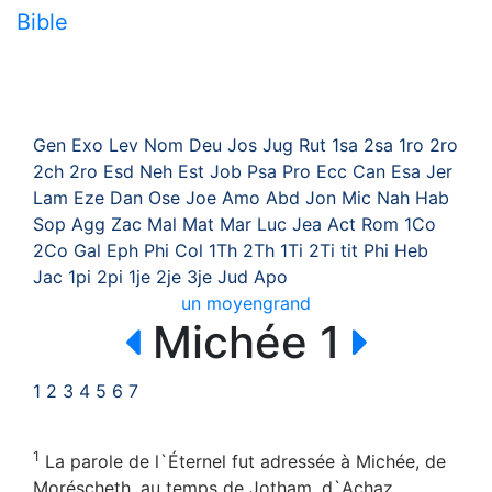
Bible
Gen
Exo
Lev
Nom
Deu
Jos
Jug
Rut
1sa
2sa
1ro
2ro
2ch
2ro
Esd
Neh
Est
Job
Psa
Pro
Ecc
Can
Esa
Jer
Lam
Eze
Dan
Ose
Joe
Amo
Abd
Jon
Mic
Nah
Hab
Sop
Agg
Zac
Mal
Mat
Mar
Luc
Jea
Act
Rom
1Co
2Co
Gal
Eph
Phi
Col
1Th
2Th
1Ti
2Ti
tit
Phi
Heb
Jac
1pi
2pi
1je
2je
3je
Jud
Apo
un
moyen
grand
Michée 1
1
2
3
4
5
6
7
1
La parole de l`Éternel fut adressée à Michée, de
Moréscheth, au temps de Jotham, d`Achaz,