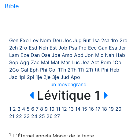
Bible
Gen
Exo
Lev
Nom
Deu
Jos
Jug
Rut
1sa
2sa
1ro
2ro
2ch
2ro
Esd
Neh
Est
Job
Psa
Pro
Ecc
Can
Esa
Jer
Lam
Eze
Dan
Ose
Joe
Amo
Abd
Jon
Mic
Nah
Hab
Sop
Agg
Zac
Mal
Mat
Mar
Luc
Jea
Act
Rom
1Co
2Co
Gal
Eph
Phi
Col
1Th
2Th
1Ti
2Ti
tit
Phi
Heb
Jac
1pi
2pi
1je
2je
3je
Jud
Apo
un
moyen
grand
Lévitique 1
1
2
3
4
5
6
7
8
9
10
11
12
13
14
15
16
17
18
19
20
21
22
23
24
25
26
27
1
L`Éternel appela Moïse; de la tente