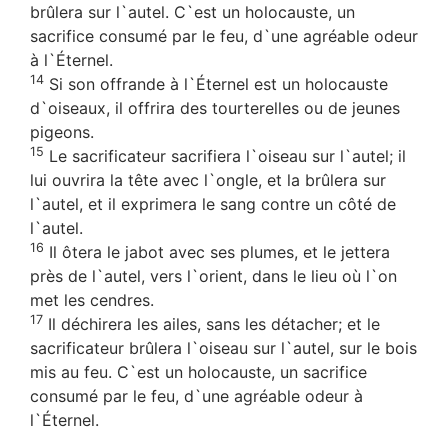
brûlera sur l`autel. C`est un holocauste, un
sacrifice consumé par le feu, d`une agréable odeur
à l`Éternel.
14
Si son offrande à l`Éternel est un holocauste
d`oiseaux, il offrira des tourterelles ou de jeunes
pigeons.
15
Le sacrificateur sacrifiera l`oiseau sur l`autel; il
lui ouvrira la tête avec l`ongle, et la brûlera sur
l`autel, et il exprimera le sang contre un côté de
l`autel.
16
Il ôtera le jabot avec ses plumes, et le jettera
près de l`autel, vers l`orient, dans le lieu où l`on
met les cendres.
17
Il déchirera les ailes, sans les détacher; et le
sacrificateur brûlera l`oiseau sur l`autel, sur le bois
mis au feu. C`est un holocauste, un sacrifice
consumé par le feu, d`une agréable odeur à
l`Éternel.