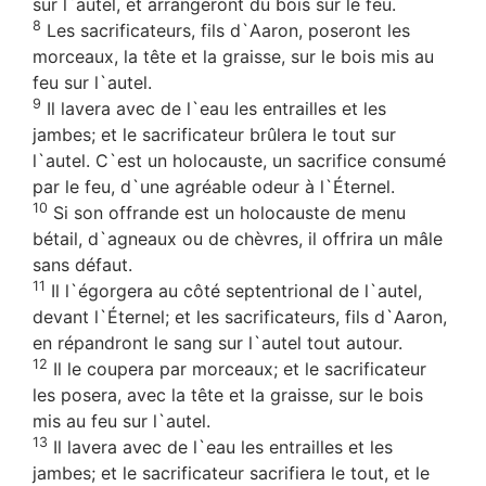
sur l`autel, et arrangeront du bois sur le feu.
8
Les sacrificateurs, fils d`Aaron, poseront les
morceaux, la tête et la graisse, sur le bois mis au
feu sur l`autel.
9
Il lavera avec de l`eau les entrailles et les
jambes; et le sacrificateur brûlera le tout sur
l`autel. C`est un holocauste, un sacrifice consumé
par le feu, d`une agréable odeur à l`Éternel.
10
Si son offrande est un holocauste de menu
bétail, d`agneaux ou de chèvres, il offrira un mâle
sans défaut.
11
Il l`égorgera au côté septentrional de l`autel,
devant l`Éternel; et les sacrificateurs, fils d`Aaron,
en répandront le sang sur l`autel tout autour.
12
Il le coupera par morceaux; et le sacrificateur
les posera, avec la tête et la graisse, sur le bois
mis au feu sur l`autel.
13
Il lavera avec de l`eau les entrailles et les
jambes; et le sacrificateur sacrifiera le tout, et le