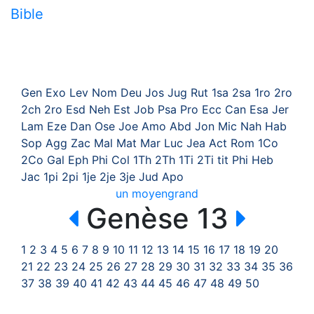
Bible
Gen
Exo
Lev
Nom
Deu
Jos
Jug
Rut
1sa
2sa
1ro
2ro
2ch
2ro
Esd
Neh
Est
Job
Psa
Pro
Ecc
Can
Esa
Jer
Lam
Eze
Dan
Ose
Joe
Amo
Abd
Jon
Mic
Nah
Hab
Sop
Agg
Zac
Mal
Mat
Mar
Luc
Jea
Act
Rom
1Co
2Co
Gal
Eph
Phi
Col
1Th
2Th
1Ti
2Ti
tit
Phi
Heb
Jac
1pi
2pi
1je
2je
3je
Jud
Apo
un
moyen
grand
Genèse 13
1
2
3
4
5
6
7
8
9
10
11
12
13
14
15
16
17
18
19
20
21
22
23
24
25
26
27
28
29
30
31
32
33
34
35
36
37
38
39
40
41
42
43
44
45
46
47
48
49
50