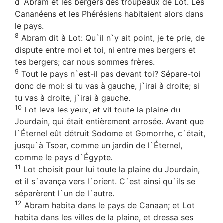
d`Abram et les bergers des troupeaux de Lot. Les
Cananéens et les Phérésiens habitaient alors dans
le pays.
8
Abram dit à Lot: Qu`il n`y ait point, je te prie, de
dispute entre moi et toi, ni entre mes bergers et
tes bergers; car nous sommes frères.
9
Tout le pays n`est-il pas devant toi? Sépare-toi
donc de moi: si tu vas à gauche, j`irai à droite; si
tu vas à droite, j`irai à gauche.
10
Lot leva les yeux, et vit toute la plaine du
Jourdain, qui était entièrement arrosée. Avant que
l`Éternel eût détruit Sodome et Gomorrhe, c`était,
jusqu`à Tsoar, comme un jardin de l`Éternel,
comme le pays d`Égypte.
11
Lot choisit pour lui toute la plaine du Jourdain,
et il s`avança vers l`orient. C`est ainsi qu`ils se
séparèrent l`un de l`autre.
12
Abram habita dans le pays de Canaan; et Lot
habita dans les villes de la plaine, et dressa ses