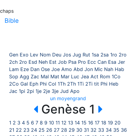
chaps
Bible
Gen
Exo
Lev
Nom
Deu
Jos
Jug
Rut
1sa
2sa
1ro
2ro
2ch
2ro
Esd
Neh
Est
Job
Psa
Pro
Ecc
Can
Esa
Jer
Lam
Eze
Dan
Ose
Joe
Amo
Abd
Jon
Mic
Nah
Hab
Sop
Agg
Zac
Mal
Mat
Mar
Luc
Jea
Act
Rom
1Co
2Co
Gal
Eph
Phi
Col
1Th
2Th
1Ti
2Ti
tit
Phi
Heb
Jac
1pi
2pi
1je
2je
3je
Jud
Apo
un
moyen
grand
Genèse 1
1
2
3
4
5
6
7
8
9
10
11
12
13
14
15
16
17
18
19
20
21
22
23
24
25
26
27
28
29
30
31
32
33
34
35
36