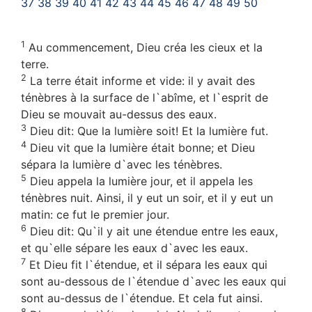
37
38
39
40
41
42
43
44
45
46
47
48
49
50
1
Au commencement, Dieu créa les cieux et la
terre.
2
La terre était informe et vide: il y avait des
ténèbres à la surface de l`abîme, et l`esprit de
Dieu se mouvait au-dessus des eaux.
3
Dieu dit: Que la lumière soit! Et la lumière fut.
4
Dieu vit que la lumière était bonne; et Dieu
sépara la lumière d`avec les ténèbres.
5
Dieu appela la lumière jour, et il appela les
ténèbres nuit. Ainsi, il y eut un soir, et il y eut un
matin: ce fut le premier jour.
6
Dieu dit: Qu`il y ait une étendue entre les eaux,
et qu`elle sépare les eaux d`avec les eaux.
7
Et Dieu fit l`étendue, et il sépara les eaux qui
sont au-dessous de l`étendue d`avec les eaux qui
sont au-dessus de l`étendue. Et cela fut ainsi.
8